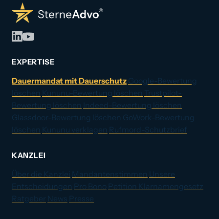
EXPERTISE
Dauermandat mit Dauerschutz
Google-Bewertung
löschen
Kununu-Bewertung löschen
Trustpilot-
Bewertung löschen
Indeed-Bewertung löschen
Glassdoor-Bewertung löschen
GoWork-Bewertung
löschen
Kununu verklagen
Rufmord-Schutzbrief
KANZLEI
Über die Kanzlei
Mandantenstimmen
Unsere
Entscheidungen
Pro Bono
Petition Klarnamengesetz
Ratgeber
News
Presse