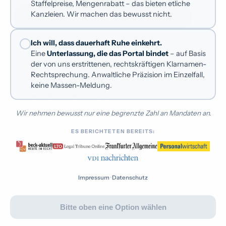
Staffelpreise, Mengenrabatt – das bieten etliche
Kanzleien. Wir machen das bewusst nicht.
Kostenfreie Erstberatung anfragen
Kununu verklagen
Rufmord-Schutzbrief
Ich will, dass dauerhaft Ruhe einkehrt.
Eine
Unterlassung, die das Portal bindet
– auf Basis
Dauermandat mit Dauerschutz
EXKLUSIV
der von uns erstrittenen, rechtskräftigen Klarnamen-
Rechtsprechung. Anwaltliche Präzision im Einzelfall,
keine Massen-Meldung.
So erreichen Sie uns
Wir nehmen bewusst nur eine begrenzte Zahl an Mandaten an.
Als hochspezialisierte Anwaltskanzlei für Online-
Reputationsrecht erreichen Sie uns am schnellsten
ES BERICHTETEN BEREITS:
über das Formular – wir melden uns zeitnah bei Ihnen.
E-MAIL
Impressum
·
Datenschutz
kontakt@sterne-advo.de
Bitte oben eine Option wählen
ANSCHRIFT
sterne-advo Rechtsanwaltsgesellschaft mbH