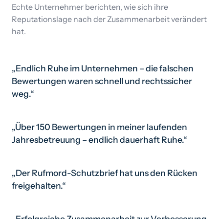
Echte Unternehmer berichten, wie sich ihre
Reputationslage nach der Zusammenarbeit verändert
hat.
Mit Ton ansehen
„Endlich Ruhe im Unternehmen – die falschen
Technologie & Software
Bewertungen waren schnell und rechtssicher
weg.“
Mit Ton ansehen
„Über 150 Bewertungen in meiner laufenden
Jahresbetreuung
Jahresbetreuung – endlich dauerhaft Ruhe.“
Mit Ton ansehen
„Der Rufmord-Schutzbrief hat uns den Rücken
Pflege
freigehalten.“
Mit Ton ansehen
„Erfolgreiche Zusammenarbeit zur Verbesserung
Mittelstand