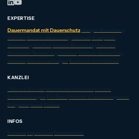
EXPERTISE
Dauermandat mit Dauerschutz
Google-Bewertung
löschen
Kununu-Bewertung löschen
Trustpilot-
Bewertung löschen
Indeed-Bewertung löschen
Glassdoor-Bewertung löschen
GoWork-Bewertung
löschen
Kununu verklagen
Rufmord-Schutzbrief
KANZLEI
Über die Kanzlei
Mandantenstimmen
Unsere
Entscheidungen
Pro Bono
Petition Klarnamengesetz
Ratgeber
News
Presse
INFOS
Karriere
Impressum
Datenschutz