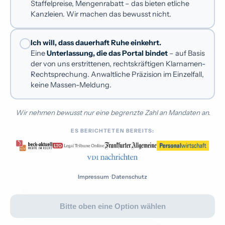
Staffelpreise, Mengenrabatt – das bieten etliche
indem es den Verfasser offenlegt; dann können Sie
Kanzleien. Wir machen das bewusst nicht.
Kununu verklagen
direkt gegen ihn vorgehen. Beides führt zum Ziel –
gestützt auf den von uns vor dem OLG Hamburg
Rufmord-Schutzbrief
Ich will, dass dauerhaft Ruhe einkehrt.
erstrittenen Klarnamen-Beschluss.
Eine
Unterlassung, die das Portal bindet
– auf Basis
Dauermandat mit Dauerschutz
EXKLUSIV
der von uns erstrittenen, rechtskräftigen Klarnamen-
Unterlassung durchsetzen
– gegen die Plattform,
✓
Rechtsprechung. Anwaltliche Präzision im Einzelfall,
nicht bloß eine Meldung
keine Massen-Meldung.
Eilverfahren
– gerichtlicher Druck per einstweiliger
✓
Verfügung
Wir nehmen bewusst nur eine begrenzte Zahl an Mandaten an.
OLG-Hamburg-Beschluss
– zur Klarnamenpflicht (7
✓
ES BERICHTETEN BEREITS:
W 11/24)
Anwaltliche Vertretung
– vollständig und
✓
bundesweit
Impressum
·
Datenschutz
Von uns erstritten:
OLG-Hamburg-Beschluss zur
i
Klarnamenpflicht
Bitte oben eine Option wählen