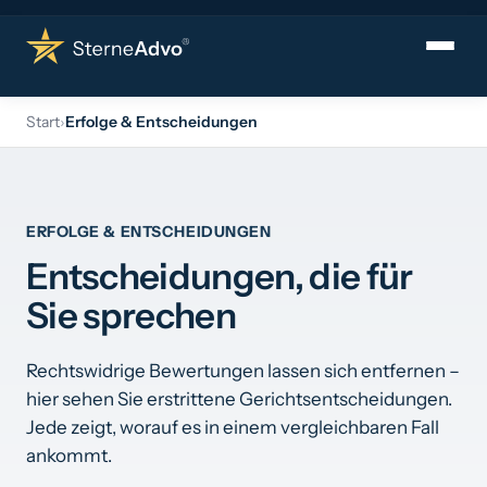
Leistungen
Ra
▾
Start
›
Erfolge & Entscheidungen
›
Bewertungen löschen lassen
Kununu
ERFOLGE & ENTSCHEIDUNGEN
Google
Entscheidungen, die für
Sie sprechen
Indeed
Glassdoor
Rechtswidrige Bewertungen lassen sich entfernen –
GoWork
hier sehen Sie erstrittene Gerichtsentscheidungen.
Jede zeigt, worauf es in einem vergleichbaren Fall
Trustpilot
ankommt.
Verfasser ermitteln