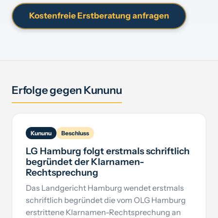
Kostenfreie Erstberatung anfragen
Kununu verklagen
Rufmord-Schutzbrief
Dauermandat mit Dauerschutz
EXKLUSIV
Erfolge gegen Kununu
Kununu
Beschluss
LG Hamburg folgt erstmals schriftlich
begründet der Klarnamen-
Rechtsprechung
Das Landgericht Hamburg wendet erstmals
schriftlich begründet die vom OLG Hamburg
erstrittene Klarnamen-Rechtsprechung an