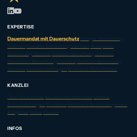
EXPERTISE
Dauermandat mit Dauerschutz
Google-Bewertung
löschen
Kununu-Bewertung löschen
Trustpilot-
Bewertung löschen
Indeed-Bewertung löschen
Glassdoor-Bewertung löschen
GoWork-Bewertung
löschen
Kununu verklagen
Rufmord-Schutzbrief
KANZLEI
Über die Kanzlei
Mandantenstimmen
Unsere
Entscheidungen
Pro Bono
Petition Klarnamengesetz
Ratgeber
News
Presse
INFOS