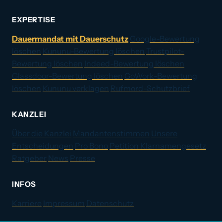
EXPERTISE
Dauermandat mit Dauerschutz
Google-Bewertung
löschen
Kununu-Bewertung löschen
Trustpilot-
Bewertung löschen
Indeed-Bewertung löschen
Glassdoor-Bewertung löschen
GoWork-Bewertung
löschen
Kununu verklagen
Rufmord-Schutzbrief
KANZLEI
Über die Kanzlei
Mandantenstimmen
Unsere
Entscheidungen
Pro Bono
Petition Klarnamengesetz
Ratgeber
News
Presse
INFOS
Karriere
Impressum
Datenschutz