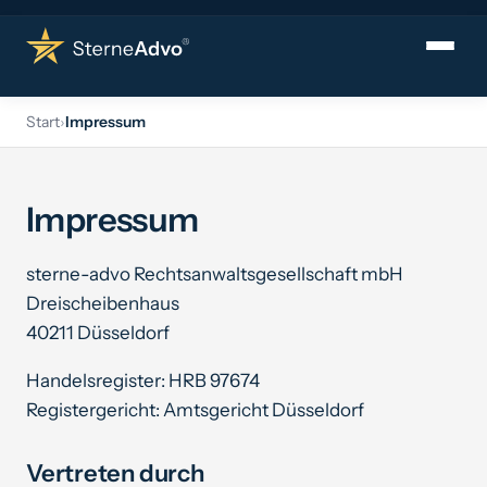
Leistungen
Ra
▾
Start
›
Impressum
›
Bewertungen löschen lassen
Impressum
Kununu
Google
sterne-advo Rechtsanwaltsgesellschaft mbH
Dreischeibenhaus
Indeed
40211 Düsseldorf
Glassdoor
Handelsregister: HRB 97674
GoWork
Registergericht: Amtsgericht Düsseldorf
Trustpilot
Vertreten durch
Verfasser ermitteln