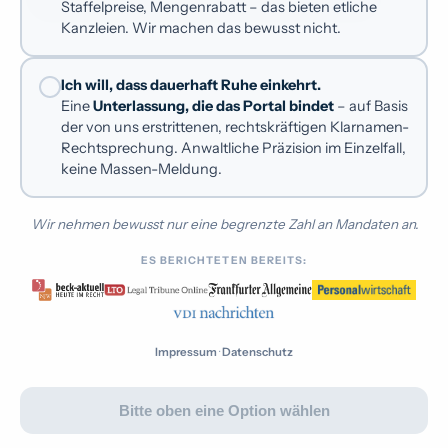
Staffelpreise, Mengenrabatt – das bieten etliche
Kanzleien. Wir machen das bewusst nicht.
Kununu verklagen
Rufmord-Schutzbrief
Ich will, dass dauerhaft Ruhe einkehrt.
Eine
Unterlassung, die das Portal bindet
– auf Basis
Dauermandat mit Dauerschutz
EXKLUSIV
der von uns erstrittenen, rechtskräftigen Klarnamen-
Rechtsprechung. Anwaltliche Präzision im Einzelfall,
Ihr Ruf entscheidet täglich darüber, ob Kunden
keine Massen-Meldung.
kaufen und Fachkräfte sich bewerben. Der
Rufmord-Schutzbrief nimmt Ihnen die laufende
Wir nehmen bewusst nur eine begrenzte Zahl an Mandaten an.
Sorge ab: Wir behalten Ihre Bewertungsprofile im
Blick und gehen gegen rechtswidrige Einträge vor,
ES BERICHTETEN BEREITS:
sobald sie erscheinen – gestützt auf den
Klarnamen-Beschluss, den diese Kanzlei vor dem
OLG Hamburg erstritten hat.
Impressum
·
Datenschutz
Bitte oben eine Option wählen