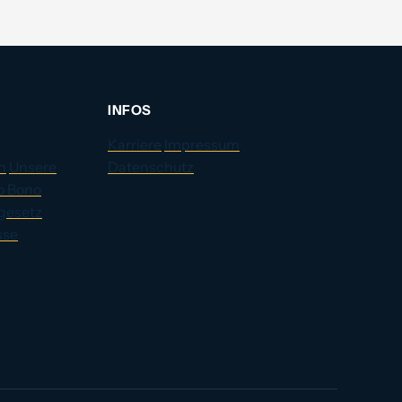
INFOS
Karriere
Impressum
n
Unsere
Datenschutz
o Bono
gesetz
sse