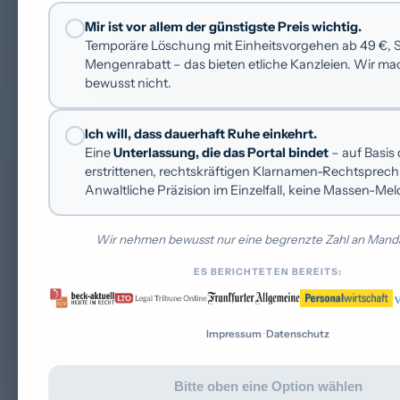
gelöscht.
Mir ist vor allem der günstigste Preis wichtig.
Temporäre Löschung mit Einheitsvorgehen ab 49 €, St
Mengenrabatt – das bieten etliche Kanzleien. Wir m
Kostenfreie Erstberatung anfragen
bewusst nicht.
Ich will, dass dauerhaft Ruhe einkehrt.
Eine
Unterlassung, die das Portal bindet
– auf Basis
erstrittenen, rechtskräftigen Klarnamen-Rechtsprec
Anwaltliche Präzision im Einzelfall, keine Massen-Me
Wir nehmen bewusst nur eine begrenzte Zahl an Manda
GERICHT
Landgerich
ES BERICHTETEN BEREITS:
DATUM
Impressum
·
Datenschutz
November 
Bitte oben eine Option wählen
PLATTFORM