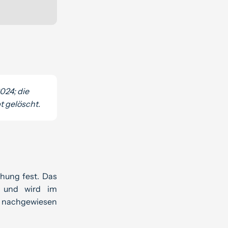
024; die
t gelöscht.
hung fest. Das
r und wird im
t nachgewiesen