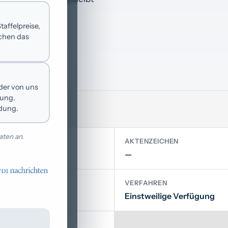
affelpreise,
achen das
 der von uns
hung.
ldung.
ten an.
AKTENZEICHEN
t Hamburg
—
VERFAHREN
2024
Einstweilige Verfügung