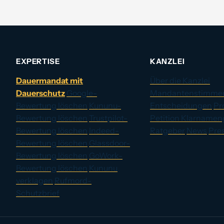
EXPERTISE
KANZLEI
Dauermandat mit
Über die Kanzlei
Dauerschutz
Google-
Mandantenstimme
Bewertung löschen
Kununu-
Entscheidungen
Pr
Bewertung löschen
Trustpilot-
Petition Klarnamen
Bewertung löschen
Indeed-
Ratgeber
News
Pre
Bewertung löschen
Glassdoor-
Bewertung löschen
GoWork-
Bewertung löschen
Kununu
verklagen
Rufmord-
Schutzbrief