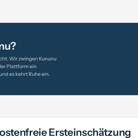
unu?
cht. Wir zwingen Kununu
er Plattform ein
und es kehrt Ruhe ein.
kostenfreie Ersteinschätzung