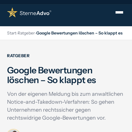
Leistungen
Ra
▾
Start
›
Ratgeber
›
Google Bewertungen löschen – So klappt es
›
Bewertungen löschen lassen
RATGEBER
Kununu
Google Bewertungen
Google
löschen – So klappt es
Indeed
Von der eigenen Meldung bis zum anwaltlichen
Glassdoor
Notice-and-Takedown-Verfahren: So gehen
GoWork
Unternehmen rechtssicher gegen
rechtswidrige Google-Bewertungen vor.
Trustpilot
Verfasser ermitteln