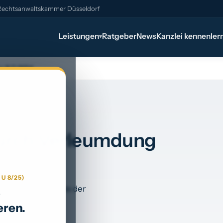
 Rechtsanwaltskammer Düsseldorf
Leistungen
Ratgeber
News
Kanzlei kennenler
▾
 8 O 11/24
durch Verleumdung
U 8/25)
imited und erlegte der
–
eren.