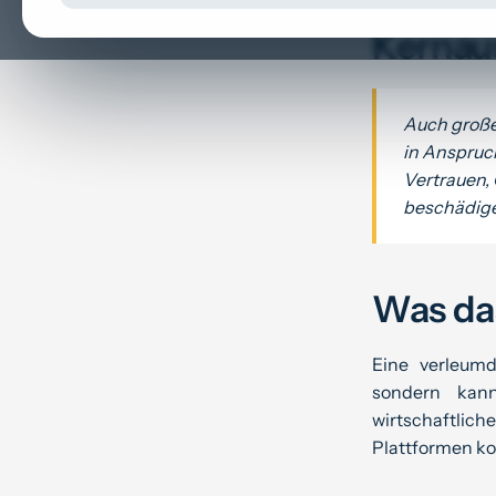
Kernau
Auch große
in Anspruc
Vertrauen, 
beschädig
Was das
Eine verleum
sondern kann
wirtschaftlic
Plattformen k