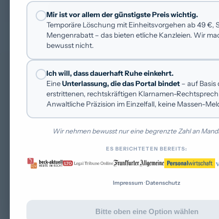
Kostenfreie Erstberatung anfragen
Mir ist vor allem der günstigste Preis wichtig.
Temporäre Löschung mit Einheitsvorgehen ab 49 €, St
Mengenrabatt – das bieten etliche Kanzleien. Wir m
bewusst nicht.
Ich will, dass dauerhaft Ruhe einkehrt.
Eine
Unterlassung, die das Portal bindet
– auf Basis
erstrittenen, rechtskräftigen Klarnamen-Rechtsprec
GERICHT
Anwaltliche Präzision im Einzelfall, keine Massen-Me
Landgericht
Wir nehmen bewusst nur eine begrenzte Zahl an Manda
DATUM
ES BERICHTETEN BEREITS:
März 2024
PLATTFORM
Impressum
·
Datenschutz
Google
Bitte oben eine Option wählen