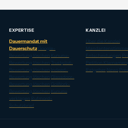
EXPERTISE
KANZLEI
Dauermandat mit
Über die Kanzlei
Dauerschutz
Google-
Mandantenstimme
Bewertung löschen
Kununu-
Entscheidungen
Pr
Bewertung löschen
Trustpilot-
Petition Klarnamen
Bewertung löschen
Indeed-
Ratgeber
News
Pre
Bewertung löschen
Glassdoor-
Bewertung löschen
GoWork-
Bewertung löschen
Kununu
verklagen
Rufmord-
Schutzbrief