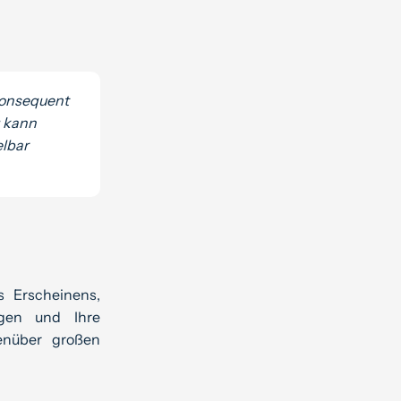
konsequent
g kann
elbar
 Erscheinens,
ngen und Ihre
enüber großen