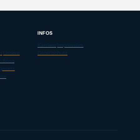
INFOS
Karriere
Impressum
n
Unsere
Datenschutz
o Bono
gesetz
sse