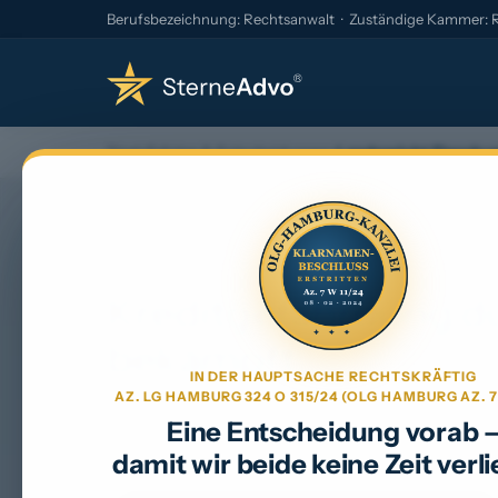
Berufsbezeichnung: Rechtsanwalt · Zuständige Kammer:
Start
›
Erfolge & Entscheidungen
›
Landgericht Flensburg
BESCHLUSS · GOOGLE
Kreditgefährdung 
bekämpft
IN DER HAUPTSACHE RECHTSKRÄFTIG
AZ. LG HAMBURG 324 O 315/24 (OLG HAMBURG AZ. 7 
Das Gericht entschied gegen Google Ireland L
Eine Entscheidung vorab 
Plattform die Verfahrenskosten auf.
damit wir beide keine Zeit verli