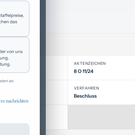
affelpreise,
achen das
 der von uns
hung.
AKTENZEICHEN
ldung.
 Flensburg
8 O 11/24
ten an.
VERFAHREN
Beschluss