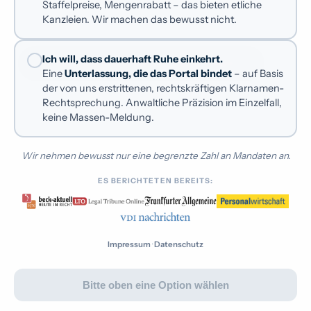
geschäftsschädigender, verleumderischer Inhalte
Staffelpreise, Mengenrabatt – das bieten etliche
angeordnet.
Kanzleien. Wir machen das bewusst nicht.
Kununu verklagen
Rufmord-Schutzbrief
Ich will, dass dauerhaft Ruhe einkehrt.
Kostenfreie Erstberatung anfragen
Eine
Unterlassung, die das Portal bindet
– auf Basis
Dauermandat mit Dauerschutz
EXKLUSIV
der von uns erstrittenen, rechtskräftigen Klarnamen-
Rechtsprechung. Anwaltliche Präzision im Einzelfall,
keine Massen-Meldung.
Wir nehmen bewusst nur eine begrenzte Zahl an Mandaten an.
GERICHT
ES BERICHTETEN BEREITS:
Landgericht Mönchengladbach
AKTENZEICHEN
Impressum
·
Datenschutz
12 O 239/23
Bitte oben eine Option wählen
DATUM
Dezember 2023