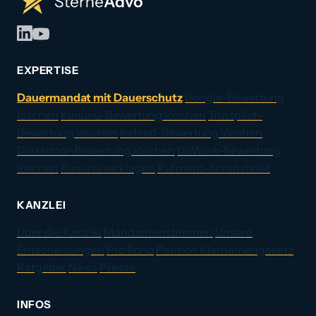
EXPERTISE
Dauermandat mit Dauerschutz
Google-Bewertung
löschen
Kununu-Bewertung löschen
Trustpilot-
Bewertung löschen
Indeed-Bewertung löschen
Glassdoor-Bewertung löschen
GoWork-Bewertung
löschen
Kununu verklagen
Rufmord-Schutzbrief
KANZLEI
Über die Kanzlei
Mandantenstimmen
Unsere
Entscheidungen
Pro Bono
Petition Klarnamengesetz
Ratgeber
News
Presse
INFOS