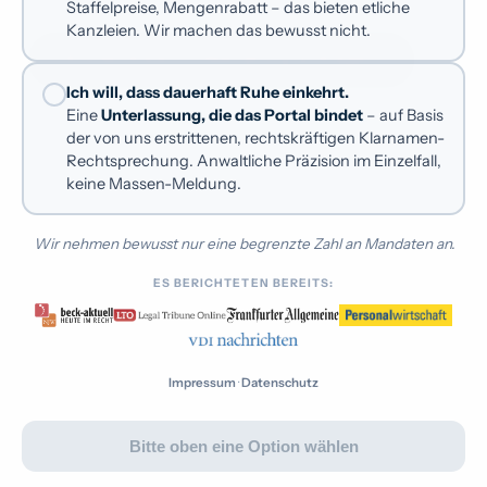
Staffelpreise, Mengenrabatt – das bieten etliche
Kanzleien. Wir machen das bewusst nicht.
Kununu verklagen
Kostenfreie Erstberatung anfragen
Rufmord-Schutzbrief
Ich will, dass dauerhaft Ruhe einkehrt.
Eine
Unterlassung, die das Portal bindet
– auf Basis
Dauermandat mit Dauerschutz
EXKLUSIV
der von uns erstrittenen, rechtskräftigen Klarnamen-
Rechtsprechung. Anwaltliche Präzision im Einzelfall,
keine Massen-Meldung.
GERICHT
Wir nehmen bewusst nur eine begrenzte Zahl an Mandaten an.
Landgericht München I
ES BERICHTETEN BEREITS:
AKTENZEICHEN
26 O 5300/23
Impressum
·
Datenschutz
DATUM
September 2023
Bitte oben eine Option wählen