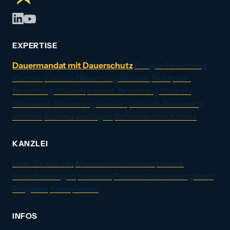
EXPERTISE
Dauermandat mit Dauerschutz
Google-Bewertung
löschen
Kununu-Bewertung löschen
Trustpilot-
Bewertung löschen
Indeed-Bewertung löschen
Glassdoor-Bewertung löschen
GoWork-Bewertung
löschen
Kununu verklagen
Rufmord-Schutzbrief
KANZLEI
Über die Kanzlei
Mandantenstimmen
Unsere
Entscheidungen
Pro Bono
Petition Klarnamengesetz
Ratgeber
News
Presse
INFOS